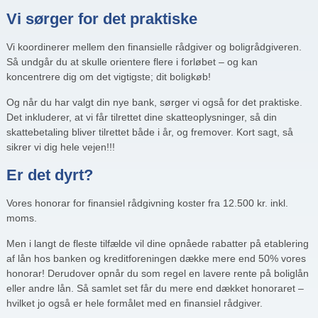
Vi sørger for det praktiske
Vi koordinerer mellem den finansielle rådgiver og boligrådgiveren.
Så undgår du at skulle orientere flere i forløbet – og kan
koncentrere dig om det vigtigste; dit boligkøb!
Og når du har valgt din nye bank, sørger vi også for det praktiske.
Det inkluderer, at vi får tilrettet dine skatteoplysninger, så din
skattebetaling bliver tilrettet både i år, og fremover. Kort sagt, så
sikrer vi dig hele vejen!!!
Er det dyrt?
Vores honorar for finansiel rådgivning koster fra 12.500 kr. inkl.
moms.
Men i langt de fleste tilfælde vil dine opnåede rabatter på etablering
af lån hos banken og kreditforeningen dække mere end 50% vores
honorar! Derudover opnår du som regel en lavere rente på boliglån
eller andre lån. Så samlet set får du mere end dækket honoraret –
hvilket jo også er hele formålet med en finansiel rådgiver.