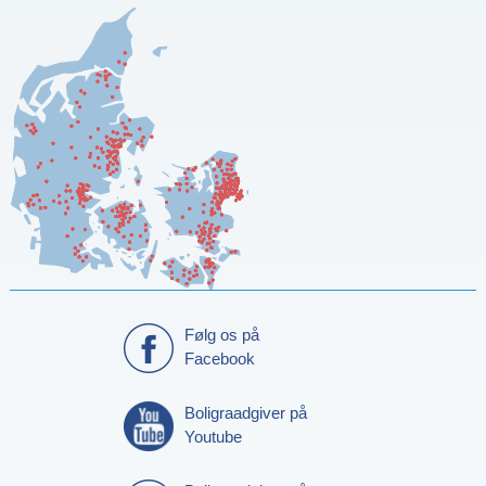
Følg os på
Facebook
Boligraadgiver på
Youtube