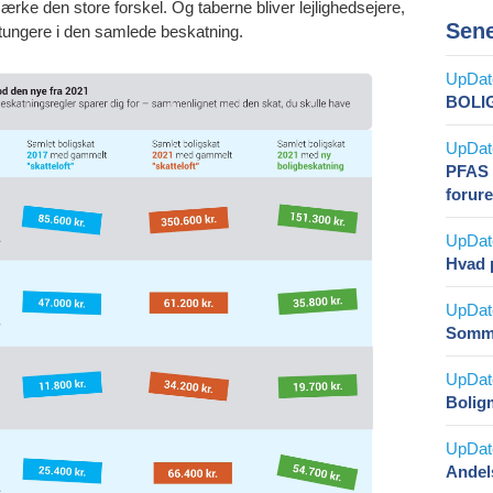
ke den store forskel. Og taberne bliver lejlighedsejere,
Sene
 tungere i den samlede beskatning.
BOLI
PFAS 
forur
Hvad p
Somme
Bolig
Andels