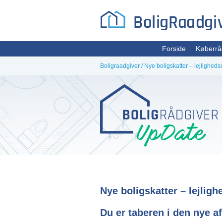
Videre
Forside
Køberrå
til
indhold
Boligraadgiver
/
Nye boligskatter – lejligheds
Nye boligskatter – lejligh
Du er taberen i den nye a