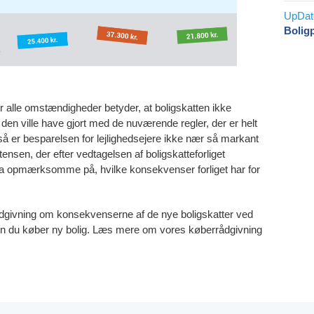
Boligp
er alle omstændigheder betyder, at boligskatten ikke
den ville have gjort med de nuværende regler, der er helt
 så er besparelsen for lejlighedsejere ikke nær så markant
ensen, der efter vedtagelsen af boligskatteforliget
tra opmærksomme på, hvilke konsekvenser forliget har for
ådgivning om konsekvenserne af de nye boligskatter ved
den du køber ny bolig. Læs mere om vores køberrådgivning