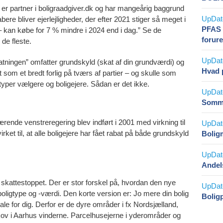
er partner i boligraadgiver.dk og har mangeårig baggrund
ere bliver ejerlejligheder, der efter 2021 stiger så meget i
PFAS 
e – kan købe for 7 % mindre i 2024 end i dag.” Se de
forur
de fleste.
atningen” omfatter grundskyld (skat af din grundværdi) og
Hvad p
som et bredt forlig på tværs af partier – og skulle som
 typer vælgere og boligejere. Sådan er det ikke.
Somme
ærende venstreregering blev indført i 2001 med virkning til
et til, at alle boligejere har fået rabat på både grundskyld
Bolig
Andels
r skattestoppet. Der er stor forskel på, hvordan den nye
ligtype og -værdi. Den korte version er: Jo mere din bolig
Boligp
tale for dig. Derfor er de dyre områder i fx Nordsjælland,
ov i Aarhus vinderne. Parcelhusejerne i yderområder og