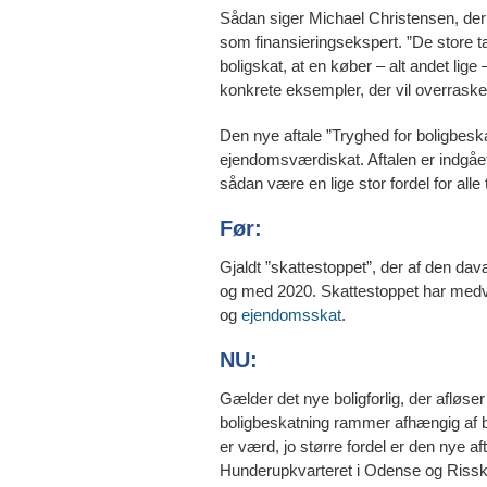
Sådan siger Michael Christensen, der 
som finansieringsekspert. ”De store tab
boligskat, at en køber – alt andet lig
konkrete eksempler, der vil overraske 
Den nye aftale ”Tryghed for boligbesk
ejendomsværdiskat. Aftalen er indgået 
sådan være en lige stor fordel for alle
Før:
Gjaldt ”skattestoppet”, der af den dav
og med 2020. Skattestoppet har medvirk
og
ejendomsskat
.
NU:
Gælder det nye boligforlig, der afløse
boligbeskatning rammer afhængig af bo
er værd, jo større fordel er den nye af
Hunderupkvarteret i Odense og Rissk