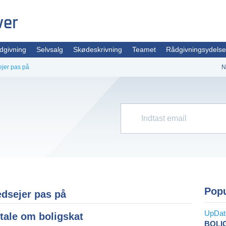
dgivning
Selvsalg
Skødeskrivning
Teamet
Rådgivningsydelse
ejer pas på
N
Pop
edsejer pas på
ftale om boligskat
BOLI