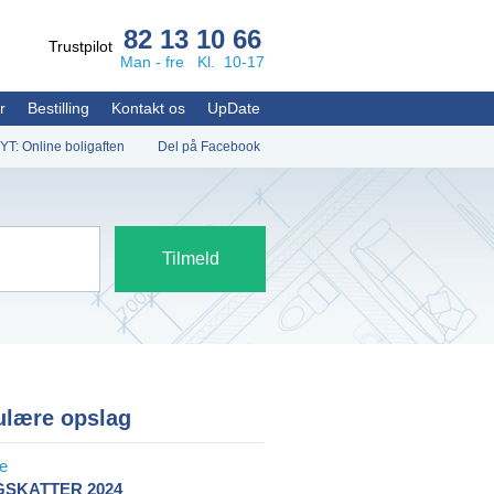
82 13 10 66
Trustpilot
Man - fre Kl. 10-17
r
Bestilling
Kontakt os
UpDate
YT: Online boligaften
Del på Facebook
ulære opslag
GSKATTER 2024