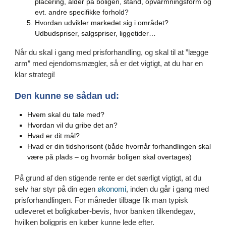
placering, alder på boligen, stand, opvarmningsform og
evt. andre specifikke forhold?
Hvordan udvikler markedet sig i området?
Udbudspriser, salgspriser, liggetider…
Når du skal i gang med prisforhandling, og skal til at ”lægge
arm” med ejendomsmægler, så er det vigtigt, at du har en
klar strategi!
Den kunne se sådan ud:
Hvem skal du tale med?
Hvordan vil du gribe det an?
Hvad er dit mål?
Hvad er din tidshorisont (både hvornår forhandlingen skal
være på plads – og hvornår boligen skal overtages)
På grund af den stigende rente er det særligt vigtigt, at du
selv har styr på din egen
økonomi
, inden du går i gang med
prisforhandlingen. For måneder tilbage fik man typisk
udleveret et boligkøber-bevis, hvor banken tilkendegav,
hvilken boligpris en køber kunne lede efter.